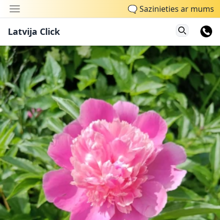
🗨
Sazinieties ar mums
Latvija Click
Search