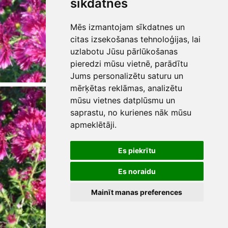
sīkdatnes
Mēs izmantojam sīkdatnes un
citas izsekošanas tehnoloģijas, lai
uzlabotu Jūsu pārlūkošanas
pieredzi mūsu vietnē, parādītu
Jums personalizētu saturu un
mērķētas reklāmas, analizētu
mūsu vietnes datplūsmu un
saprastu, no kurienes nāk mūsu
apmeklētāji.
Es piekrītu
Es noraidu
Mainīt manas preferences