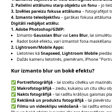
2. Palielini attālumu starp objektu un fonu
– jo lie
3. Izvēlies pareizu fokusa attālumu
– fotografējot t
4. Izmanto teleobjektīvu
– garākas fokusa attāluma
Digitāli rediģējot attēlu:
1. Adobe Photoshop/GIMP:
Izmanto
Gaussian Blur
vai
Lens Blur
, lai simulēt
Radot bokē efektu, vari izmantot fona maskēšanu
2. Lightroom/Mobile Apps:
Lietotnes kā
Snapseed, Lightroom Mobile
piedā
Dažās kameru lietotnēs, piemēram, iPhone "Portrai
Kur izmanto blur un bokē efektu?
✅
Portretfotogrāfijā
– lai izceltu cilvēku un mazināt
✅
Makrofotogrāfijā
– ziedu, kukaiņu un citu sīku ob
✅
Nakts fotogrāfijā
– lai radītu krāšņus gaismas pl
✅
Reklāmā un produktu fotogrāfijā
– lai pievērst
✅
Filmu un videoklipu veidošanā
– lai radītu emo