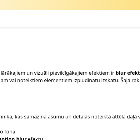
lārākajiem un vizuāli pievilcīgākajiem efektiem ir
blur efek
onam vai noteiktiem elementiem izpludinātu izskatu. Šajā rak
ehnika, kas samazina asumu un detaļas noteiktā attēla daļā v
o fona.
otion blur
efektu.