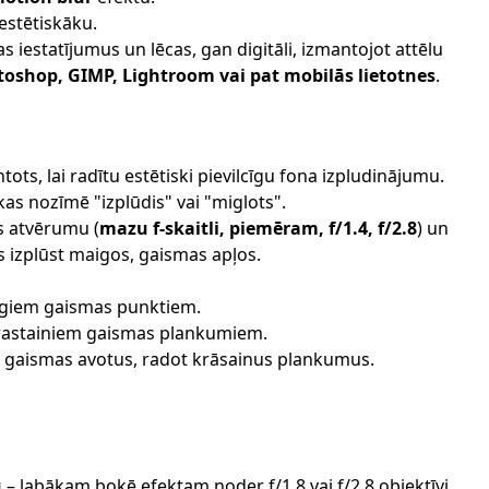
 estētiskāku.
 iestatījumus un lēcas, gan digitāli, izmantojot attēlu
oshop, GIMP, Lightroom vai pat mobilās lietotnes
.
ntots, lai radītu estētiski pievilcīgu fona izpludinājumu.
as nozīmē "izplūdis" vai "miglots".
as atvērumu (
mazu f-skaitli, piemēram, f/1.4, f/2.8
) un
 izplūst maigos, gaismas apļos.
aigiem gaismas punktiem.
trastainiem gaismas plankumiem.
a gaismas avotus, radot krāsainus plankumus.
u
– labākam bokē efektam noder f/1.8 vai f/2.8 objektīvi.