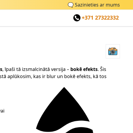
🗨
Sazinieties ar mums
+371 27322332
ts
, īpaši tā izsmalcinātā versija –
bokē efekts
. Šis
stā aplūkosim, kas ir blur un bokē efekts, kā tos
ai