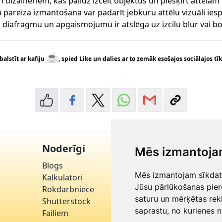
n dizaineriem, kas palīdz izcelt objektus un piešķirt attēlam
 pareiza izmantošana var padarīt jebkuru attēlu vizuāli iesp
 diafragmu un apgaismojumu ir atslēga uz izcilu blur vai bo
☕
balstīt ar kafiju
, spied Like un dalies ar to zemāk esošajos sociālajos tīk
Noderīgi
Klientu apkalp
Mēs izmantoja
Blogs
🗨
Sazinieties ar m
Mēs izmantojam sīkdatn
✉
Kalkulatori
info@latvija.clic
Jūsu pārlūkošanas pier
Rokdarbniece
📞
+371 27322332
saturu un mērķētas rek
Shutterstock
saprastu, no kurienes 
Failiem