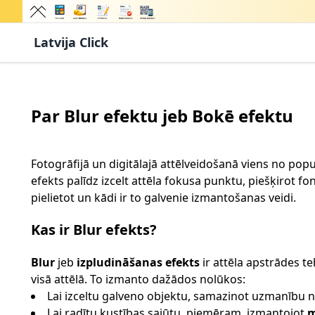
Latvija Click
Par Blur efektu jeb Bokē efektu
Fotogrāfijā un digitālajā attēlveidošanā viens no popu
efekts palīdz izcelt attēla fokusa punktu, piešķirot f
pielietot un kādi ir to galvenie izmantošanas veidi.
Kas ir Blur efekts?
Blur
jeb
izpludināšanas efekts
ir attēla apstrādes t
visā attēlā. To izmanto dažādos nolūkos:
Lai izceltu galveno objektu, samazinot uzmanību n
Lai radītu kustības sajūtu, piemēram, izmantojot
m