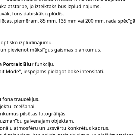
lāka atstarpe, jo izteiktāks būs izpludinājums.
uvāk, fons dabiskāk izplūdīs.
 lēcas, piemēram, 85 mm, 135 mm vai 200 mm, rada spēcīgā
u optisko izpludinājumu.
 un pievienot mākslīgus gaismas plankumus.
vā
Portrait Blur
funkciju.
t Mode", iespējams pielāgot bokē intensitāti.
u fona traucēkļus.
jektu izcelšanai.
ankumus pilsētas fotogrāfijās.
u uzmanību galvenajam objektam.
cionālu atmosfēru un uzsvērtu konkrētus kadrus.