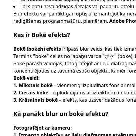
Lai slēptu nevajadzīgas detaļas vai padarītu attēlu
Blur efektu var panākt gan optiski, izmantojot kameras
rediģēšanas programmatūru, piemēram,
Adobe Phot
Kas ir Bokē efekts?
Bokē (bokeh) efekts
ir īpašs blur veids, kas tiek izma
Termins "bokē" cēlies no japāņu vārda "ボケ" (boke), k
Bokē parasti veidojas, fotografējot ar lielu diafragm
koncentrējoties uz tuvumā esošu objektu, kamēr fons
Bokē veidi:
1. Mīkstais bokē
– vienmērīgi izpludināts fons ar m
2. Cietais bokē
– izpludinājums ar izteiktiem un kon
3. Krāsainais bokē
– efekts, kas uzsver dažādus fon
Kā panākt blur un bokē efektu?
Fotografējot ar kameru:
1. Izmanto objektīvu ar lielu diafragmas atvērum