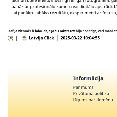
Blur un bokē efekts ir svarīgi rīki gan fotogrāfiem, ga
panāk ar profesionālu kameru vai digitālo apstrādi, tā
Lai panāktu labāko rezultātu, eksperimenti ar fokusu,
Kafija vienmēr ir laba ideja!Ja šis raksts tev bija noderīgs, vari mani at
☕
Latvija Click
2025-03-22 10:04:55
Informācija
Par mums
Privātuma politika
Līgums par domēnu