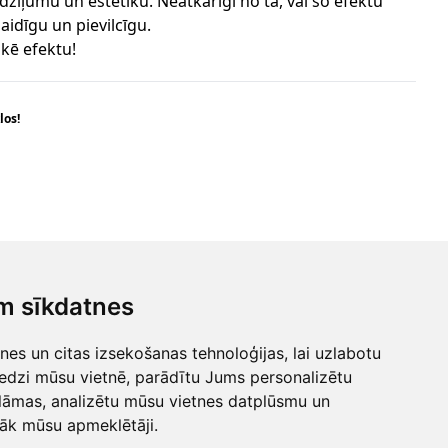
 dziļumu un estētiku. Neatkarīgi no tā, vai šo efektu
aidīgu un pievilcīgu.
kē efektu!
los!
▲
ošana
m sīkdatnes
ums
Uz augšu!
es un citas izsekošanas tehnoloģijas, lai uzlabotu
k
edzi mūsu vietnē, parādītu Jums personalizētu
lāmas, analizētu mūsu vietnes datplūsmu un
nāk mūsu apmeklētāji.