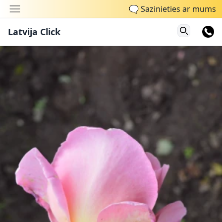
🗨
Sazinieties ar mums
Latvija Click
Search