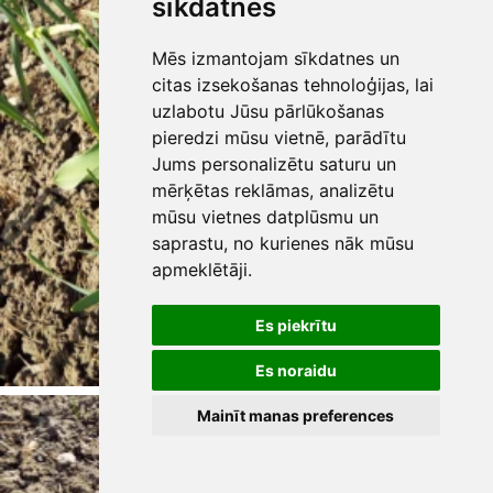
sīkdatnes
Mēs izmantojam sīkdatnes un
citas izsekošanas tehnoloģijas, lai
uzlabotu Jūsu pārlūkošanas
pieredzi mūsu vietnē, parādītu
Jums personalizētu saturu un
mērķētas reklāmas, analizētu
mūsu vietnes datplūsmu un
saprastu, no kurienes nāk mūsu
apmeklētāji.
Es piekrītu
Es noraidu
Mainīt manas preferences