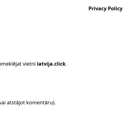
Privacy Policy
pmeklējat vietni
latvija.click
.
vai atstājot komentāru).