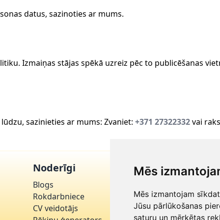
personas datus, sazinoties ar mums.
itiku. Izmaiņas stājas spēkā uzreiz pēc to publicēšanas viet
, lūdzu, sazinieties ar mums: Zvaniet:
+371 27322332
vai rak
Noderīgi
Klientu apkal
Mēs izmantoja
Blogs
🗨
Sazinieties ar
Mēs izmantojam sīkdatn
✉
Rokdarbniece
info@latvija.c
Jūsu pārlūkošanas pier
CV veidotājs
📞
+371 273223
saturu un mērķētas rek
Rēķinu ģenerators