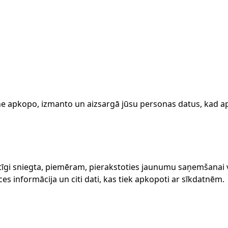
ne apkopo, izmanto un aizsargā jūsu personas datus, kad a
rātīgi sniegta, piemēram, pierakstoties jaunumu saņemšanai 
ces informācija un citi dati, kas tiek apkopoti ar sīkdatnēm.