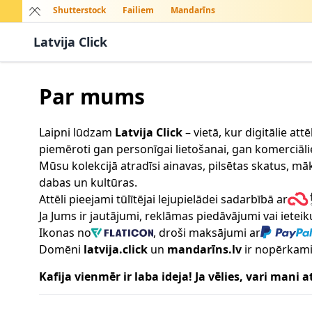
Shutterstock
Failiem
Mandarīns
Latvija Click
Par mums
Laipni lūdzam
Latvija Click
– vietā, kur digitālie at
piemēroti gan personīgai lietošanai, gan komerciāl
Mūsu kolekcijā atradīsi ainavas, pilsētas skatus, māk
dabas un kultūras.
Attēli pieejami tūlītējai lejupielādei sadarbībā ar
Ja Jums ir jautājumi, reklāmas piedāvājumi vai ietei
Ikonas no
, droši maksājumi ar
Domēni
latvija.click
un
mandarīns.lv
ir nopērkami
Kafija vienmēr ir laba ideja! Ja vēlies, vari mani a