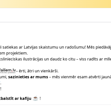
tēli satiekas ar Latvijas skaistumu un radošumu! Mēs piedāvāj
iem projektiem.
slinieciskas ilustrācijas un daudz ko citu – viss radīts ar m
– ērti, ātri un vienkārši.
kumi,
sazinieties ar mums
– mēs vienmēr esam atvērti jaun
.
!
☕
tbalstīt ar kafiju
!