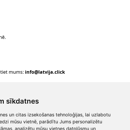
nē.
stiet mums:
info@latvija.click
▲
pošana
m sīkdatnes
 mums
Uz augšu!
es un citas izsekošanas tehnoloģijas, lai uzlabotu
lick
edzi mūsu vietnē, parādītu Jums personalizētu
32
lāmas, analizētu mūsu vietnes datplūsmu un