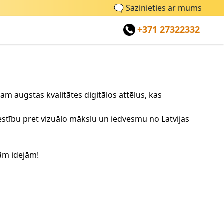
🗨
Sazinieties ar mums
+371 27322332
am augstas kvalitātes digitālos attēlus, kas
īlestību pret vizuālo mākslu un iedvesmu no Latvijas
ām idejām!