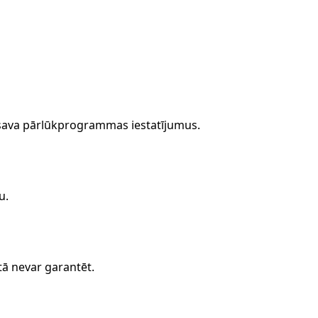
ot sava pārlūkprogrammas iestatījumus.
u.
tā nevar garantēt.