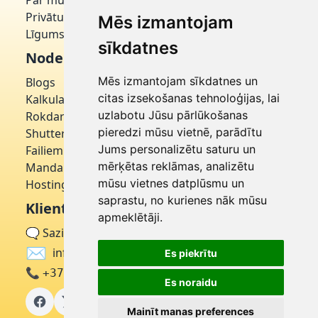
Par mums
Uz augšu!
Privātuma politika
Mēs izmantojam
Līgums par domēnu
sīkdatnes
Noderīgi
Mēs izmantojam sīkdatnes un
Blogs
citas izsekošanas tehnoloģijas, lai
Kalkulatori
uzlabotu Jūsu pārlūkošanas
Rokdarbniece
pieredzi mūsu vietnē, parādītu
Shutterstock
Jums personalizētu saturu un
Failiem
mērķētas reklāmas, analizētu
Mandarīns
mūsu vietnes datplūsmu un
Hostinger
saprastu, no kurienes nāk mūsu
Klientu apkalpošana
apmeklētāji.
🗨
Sazinieties ar mums
✉
info@latvija.click
Es piekrītu
📞
+371 27322332
Es noraidu
Mainīt manas preferences