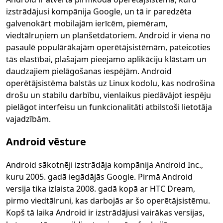
izstrādājusi kompānija Google, un tā ir paredzēta
galvenokārt mobilajām ierīcēm, piemēram,
viedtālruņiem un planšetdatoriem. Android ir viena no
pasaulē populārākajām operētājsistēmām, pateicoties
tās elastībai, plašajam pieejamo aplikāciju klāstam un
daudzajiem pielāgošanas iespējām. Android
operētājsistēma balstās uz Linux kodolu, kas nodrošina
drošu un stabilu darbību, vienlaikus piedāvājot iespēju
pielāgot interfeisu un funkcionalitāti atbilstoši lietotāja
vajadzībām.
Android vēsture
Android sākotnēji izstrādāja kompānija Android Inc.,
kuru 2005. gadā iegādājās Google. Pirmā Android
versija tika izlaista 2008. gadā kopā ar HTC Dream,
pirmo viedtālruni, kas darbojās ar šo operētājsistēmu.
Kopš tā laika Android ir izstrādājusi vairākas versijas,