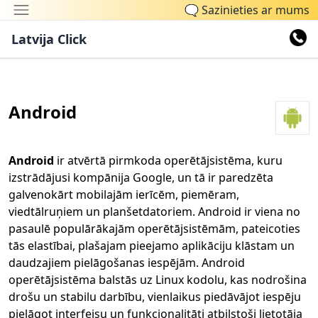
🗨
Sazinieties ar mums
Latvija Click
Android
Android
ir atvērtā pirmkoda operētājsistēma, kuru
izstrādājusi kompānija Google, un tā ir paredzēta
galvenokārt mobilajām ierīcēm, piemēram,
viedtālruņiem un planšetdatoriem. Android ir viena no
pasaulē populārākajām operētājsistēmām, pateicoties
tās elastībai, plašajam pieejamo aplikāciju klāstam un
daudzajiem pielāgošanas iespējām. Android
operētājsistēma balstās uz Linux kodolu, kas nodrošina
drošu un stabilu darbību, vienlaikus piedāvājot iespēju
pielāgot interfeisu un funkcionalitāti atbilstoši lietotāja