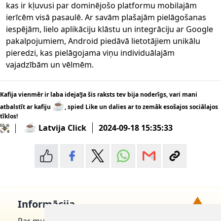
kas ir kļuvusi par dominējošo platformu mobilajām
ierīcēm visā pasaulē. Ar savām plašajām pielāgošanas
iespējām, lielo aplikāciju klāstu un integrāciju ar Google
pakalpojumiem, Android piedāvā lietotājiem unikālu
pieredzi, kas pielāgojama viņu individuālajām
vajadzībām un vēlmēm.
Kafija vienmēr ir laba ideja!Ja šis raksts tev bija noderīgs, vari mani
☕
atbalstīt ar kafiju
, spied Like un dalies ar to zemāk esošajos sociālajos
tīklos!
☕
Latvija Click
2024-09-18 15:35:33
▲
Informācija