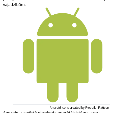
vajadzībām.
Android icons created by Freepik - Flaticon
Android ir atvērtā pirmkoda operētājsistēma, kuru