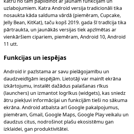
katru no tām papildinot ar jaunām funkcijām un
uzlabojumiem. Katra Android versija tradicionāli tika
nosaukta kāda salduma vārdā (piemēram, Cupcake,
Jelly Bean, KitKat), taču kopš 2019. gada šī tradīcija tika
pārtraukta, un jaunākās versijas tiek apzīmētas ar
vienkāršiem cipariem, piemēram, Android 10, Android
11 utt.
Funkcijas un iespējas
Android ir pazīstama ar savu pielāgojamību un
daudzveidīgām iespējām. Lietotāji var mainīt ekrāna
izkārtojumu, instalēt dažādus palaišanas rīkus
(launchers) un izmantot logrīkus (widgets), kas sniedz
ātru piekļuvi informācijai un funkcijām tieši no sākuma
ekrāna. Android atbalsta arī Google pakalpojumus,
piemēram, Gmail, Google Maps, Google Play veikalu un
daudzus citus, nodrošinot plašu ekosistēmu gan
izklaidei, gan produktivitātei.