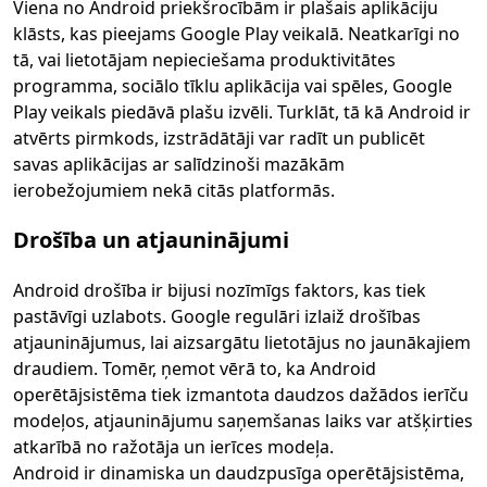
Viena no Android priekšrocībām ir plašais aplikāciju
klāsts, kas pieejams Google Play veikalā. Neatkarīgi no
tā, vai lietotājam nepieciešama produktivitātes
programma, sociālo tīklu aplikācija vai spēles, Google
Play veikals piedāvā plašu izvēli. Turklāt, tā kā Android ir
atvērts pirmkods, izstrādātāji var radīt un publicēt
savas aplikācijas ar salīdzinoši mazākām
ierobežojumiem nekā citās platformās.
Drošība un atjauninājumi
Android drošība ir bijusi nozīmīgs faktors, kas tiek
pastāvīgi uzlabots. Google regulāri izlaiž drošības
atjauninājumus, lai aizsargātu lietotājus no jaunākajiem
draudiem. Tomēr, ņemot vērā to, ka Android
operētājsistēma tiek izmantota daudzos dažādos ierīču
modeļos, atjauninājumu saņemšanas laiks var atšķirties
atkarībā no ražotāja un ierīces modeļa.
Android ir dinamiska un daudzpusīga operētājsistēma,