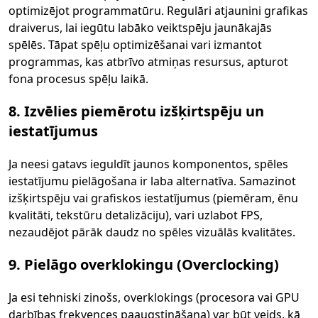
optimizējot programmatūru. Regulāri atjaunini grafikas
draiverus, lai iegūtu labāko veiktspēju jaunākajās
spēlēs. Tāpat spēļu optimizēšanai vari izmantot
programmas, kas atbrīvo atmiņas resursus, apturot
fona procesus spēļu laikā.
8. Izvēlies piemērotu izšķirtspēju un
iestatījumus
Ja neesi gatavs ieguldīt jaunos komponentos, spēles
iestatījumu pielāgošana ir laba alternatīva. Samazinot
izšķirtspēju vai grafiskos iestatījumus (piemēram, ēnu
kvalitāti, tekstūru detalizāciju), vari uzlabot FPS,
nezaudējot pārāk daudz no spēles vizuālās kvalitātes.
9. Pielāgo overklokingu (Overclocking)
Ja esi tehniski zinošs, overklokings (procesora vai GPU
darbības frekvences paaugstināšana) var būt veids, kā