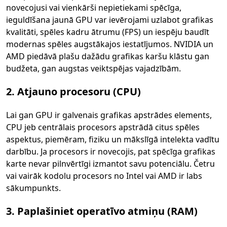
novecojusi vai vienkārši nepietiekami spēcīga,
ieguldīšana jaunā GPU var ievērojami uzlabot grafikas
kvalitāti, spēles kadru ātrumu (FPS) un iespēju baudīt
modernas spēles augstākajos iestatījumos. NVIDIA un
AMD piedāvā plašu dažādu grafikas karšu klāstu gan
budžeta, gan augstas veiktspējas vajadzībām.
2. Atjauno procesoru (CPU)
Lai gan GPU ir galvenais grafikas apstrādes elements,
CPU jeb centrālais procesors apstrādā citus spēles
aspektus, piemēram, fiziku un mākslīgā intelekta vadītu
darbību. Ja procesors ir novecojis, pat spēcīga grafikas
karte nevar pilnvērtīgi izmantot savu potenciālu. Četru
vai vairāk kodolu procesors no Intel vai AMD ir labs
sākumpunkts.
3. Paplašiniet operatīvo atmiņu (RAM)