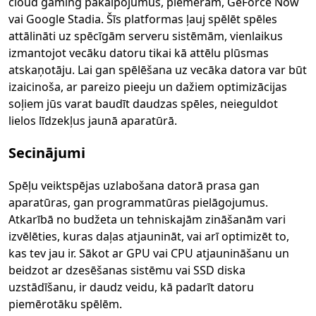
cloud gaming pakalpojumus, piemēram, GeForce Now
vai Google Stadia. Šīs platformas ļauj spēlēt spēles
attālināti uz spēcīgām serveru sistēmām, vienlaikus
izmantojot vecāku datoru tikai kā attēlu plūsmas
atskaņotāju. Lai gan spēlēšana uz vecāka datora var būt
izaicinoša, ar pareizo pieeju un dažiem optimizācijas
soļiem jūs varat baudīt daudzas spēles, neieguldot
lielos līdzekļus jaunā aparatūrā.
Secinājumi
Spēļu veiktspējas uzlabošana datorā prasa gan
aparatūras, gan programmatūras pielāgojumus.
Atkarībā no budžeta un tehniskajām zināšanām vari
izvēlēties, kuras daļas atjaunināt, vai arī optimizēt to,
kas tev jau ir. Sākot ar GPU vai CPU atjaunināšanu un
beidzot ar dzesēšanas sistēmu vai SSD diska
uzstādīšanu, ir daudz veidu, kā padarīt datoru
piemērotāku spēlēm.