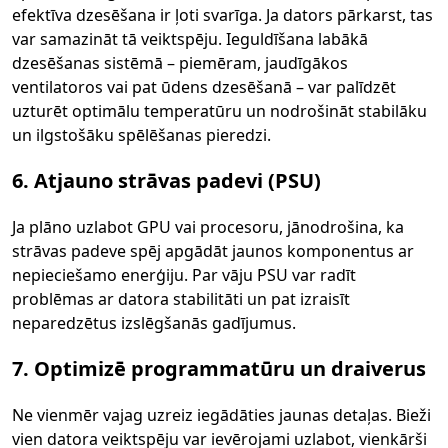
efektīva dzesēšana ir ļoti svarīga. Ja dators pārkarst, tas
var samazināt tā veiktspēju. Ieguldīšana labākā
dzesēšanas sistēmā – piemēram, jaudīgākos
ventilatoros vai pat ūdens dzesēšanā – var palīdzēt
uzturēt optimālu temperatūru un nodrošināt stabilāku
un ilgstošāku spēlēšanas pieredzi.
6. Atjauno strāvas padevi (PSU)
Ja plāno uzlabot GPU vai procesoru, jānodrošina, ka
strāvas padeve spēj apgādāt jaunos komponentus ar
nepieciešamo enerģiju. Par vāju PSU var radīt
problēmas ar datora stabilitāti un pat izraisīt
neparedzētus izslēgšanās gadījumus.
7. Optimizē programmatūru un draiverus
Ne vienmēr vajag uzreiz iegādāties jaunas detaļas. Bieži
vien datora veiktspēju var ievērojami uzlabot, vienkārši