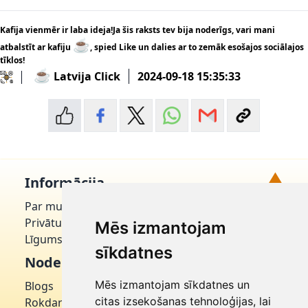
Kafija vienmēr ir laba ideja!Ja šis raksts tev bija noderīgs, vari mani
☕
atbalstīt ar kafiju
, spied Like un dalies ar to zemāk esošajos sociālajos
tīklos!
☕
Latvija Click
2024-09-18 15:35:33
▲
Informācija
Par mums
Uz augšu!
Privātuma politika
Mēs izmantojam
Līgums par domēnu
sīkdatnes
Noderīgi
Mēs izmantojam sīkdatnes un
Blogs
citas izsekošanas tehnoloģijas, lai
Rokdarbniece