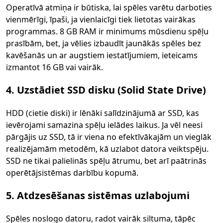
Operatīvā atmiņa ir būtiska, lai spēles varētu darboties
vienmērīgi, īpaši, ja vienlaicīgi tiek lietotas vairākas
programmas. 8 GB RAM ir minimums mūsdienu spēļu
prasībām, bet, ja vēlies izbaudīt jaunākās spēles bez
kavēšanās un ar augstiem iestatījumiem, ieteicams
izmantot 16 GB vai vairāk.
4. Uzstādiet SSD disku (Solid State Drive)
HDD (cietie diski) ir lēnāki salīdzinājumā ar SSD, kas
ievērojami samazina spēļu ielādes laikus. Ja vēl neesi
pārgājis uz SSD, tā ir viena no efektīvākajām un vieglāk
realizējamām metodēm, kā uzlabot datora veiktspēju.
SSD ne tikai palielinās spēļu ātrumu, bet arī paātrinās
operētājsistēmas darbību kopumā.
5. Atdzesēšanas sistēmas uzlabojumi
Spēles noslogo datoru, radot vairāk siltuma, tāpēc