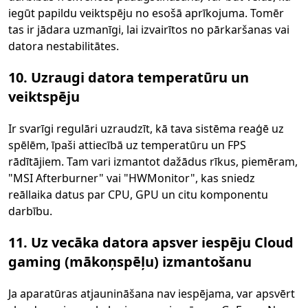
iegūt papildu veiktspēju no esošā aprīkojuma. Tomēr
tas ir jādara uzmanīgi, lai izvairītos no pārkaršanas vai
datora nestabilitātes.
10. Uzraugi datora temperatūru un
veiktspēju
Ir svarīgi regulāri uzraudzīt, kā tava sistēma reaģē uz
spēlēm, īpaši attiecībā uz temperatūru un FPS
rādītājiem. Tam vari izmantot dažādus rīkus, piemēram,
"MSI Afterburner" vai "HWMonitor", kas sniedz
reāllaika datus par CPU, GPU un citu komponentu
darbību.
11. Uz vecāka datora apsver iespēju Cloud
gaming (mākoņspēļu) izmantošanu
Ja aparatūras atjaunināšana nav iespējama, var apsvērt