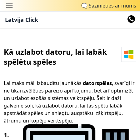
🗨
Sazinieties ar mums
Latvija Click
Kā uzlabot datoru, lai labāk
spēlētu spēles
Lai maksimāli izbaudītu jaunākās
datorspēles
, svarīgi ir
ne tikai izvēlēties pareizo aprīkojumu, bet arī optimizēt
un uzlabot esošās sistēmas veiktspēju. Šeit ir daži
galvenie soļi, kā uzlabot datoru, lai tas spētu labāk
apstrādāt spēles un sniegtu augstāku izšķirtspēju,
ātrumu un kopējo veiktspēju.
1.