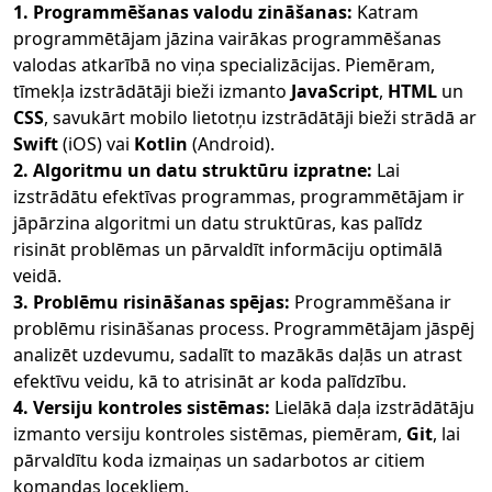
1. Programmēšanas valodu zināšanas:
Katram
programmētājam jāzina vairākas programmēšanas
valodas atkarībā no viņa specializācijas. Piemēram,
tīmekļa izstrādātāji bieži izmanto
JavaScript
,
HTML
un
CSS
, savukārt mobilo lietotņu izstrādātāji bieži strādā ar
Swift
(iOS) vai
Kotlin
(Android).
2. Algoritmu un datu struktūru izpratne:
Lai
izstrādātu efektīvas programmas, programmētājam ir
jāpārzina algoritmi un datu struktūras, kas palīdz
risināt problēmas un pārvaldīt informāciju optimālā
veidā.
3. Problēmu risināšanas spējas:
Programmēšana ir
problēmu risināšanas process. Programmētājam jāspēj
analizēt uzdevumu, sadalīt to mazākās daļās un atrast
efektīvu veidu, kā to atrisināt ar koda palīdzību.
4. Versiju kontroles sistēmas:
Lielākā daļa izstrādātāju
izmanto versiju kontroles sistēmas, piemēram,
Git
, lai
pārvaldītu koda izmaiņas un sadarbotos ar citiem
komandas locekļiem.