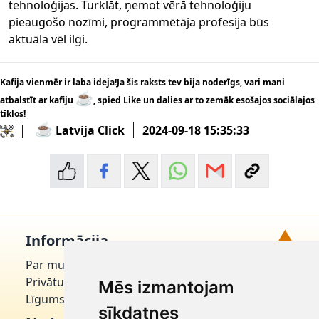
tehnoloģijas. Turklāt, ņemot vērā tehnoloģiju
pieaugošo nozīmi, programmētāja profesija būs
aktuāla vēl ilgi.
Kafija vienmēr ir laba ideja!Ja šis raksts tev bija noderīgs, vari mani
☕
atbalstīt ar kafiju
, spied Like un dalies ar to zemāk esošajos sociālajos
tīklos!
☕
Latvija Click
2024-09-18 15:35:33
▲
Informācija
Par mums
Uz augšu!
Privātuma politika
Mēs izmantojam
Līgums par domēnu
sīkdatnes