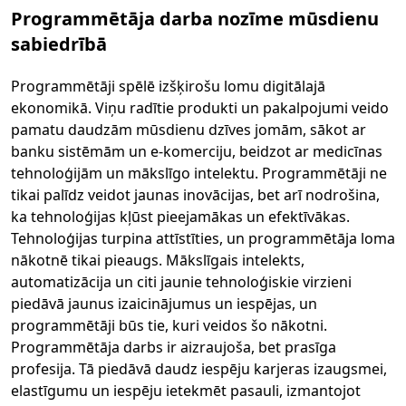
Programmētāja darba nozīme mūsdienu
sabiedrībā
Programmētāji spēlē izšķirošu lomu digitālajā
ekonomikā. Viņu radītie produkti un pakalpojumi veido
pamatu daudzām mūsdienu dzīves jomām, sākot ar
banku sistēmām un e-komerciju, beidzot ar medicīnas
tehnoloģijām un mākslīgo intelektu. Programmētāji ne
tikai palīdz veidot jaunas inovācijas, bet arī nodrošina,
ka tehnoloģijas kļūst pieejamākas un efektīvākas.
Tehnoloģijas turpina attīstīties, un programmētāja loma
nākotnē tikai pieaugs. Mākslīgais intelekts,
automatizācija un citi jaunie tehnoloģiskie virzieni
piedāvā jaunus izaicinājumus un iespējas, un
programmētāji būs tie, kuri veidos šo nākotni.
Programmētāja darbs ir aizraujoša, bet prasīga
profesija. Tā piedāvā daudz iespēju karjeras izaugsmei,
elastīgumu un iespēju ietekmēt pasauli, izmantojot