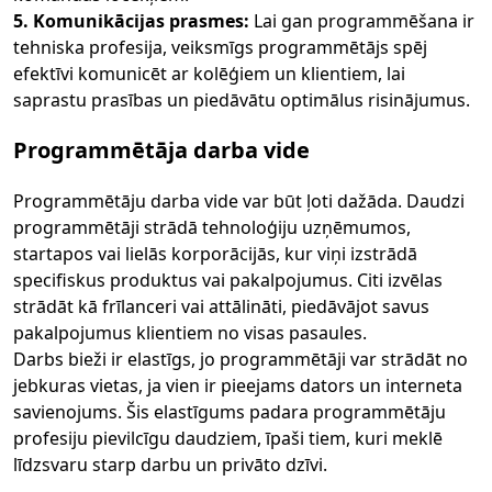
5. Komunikācijas prasmes:
Lai gan programmēšana ir
tehniska profesija, veiksmīgs programmētājs spēj
efektīvi komunicēt ar kolēģiem un klientiem, lai
saprastu prasības un piedāvātu optimālus risinājumus.
Programmētāja darba vide
Programmētāju darba vide var būt ļoti dažāda. Daudzi
programmētāji strādā tehnoloģiju uzņēmumos,
startapos vai lielās korporācijās, kur viņi izstrādā
specifiskus produktus vai pakalpojumus. Citi izvēlas
strādāt kā frīlanceri vai attālināti, piedāvājot savus
pakalpojumus klientiem no visas pasaules.
Darbs bieži ir elastīgs, jo programmētāji var strādāt no
jebkuras vietas, ja vien ir pieejams dators un interneta
savienojums. Šis elastīgums padara programmētāju
profesiju pievilcīgu daudziem, īpaši tiem, kuri meklē
līdzsvaru starp darbu un privāto dzīvi.