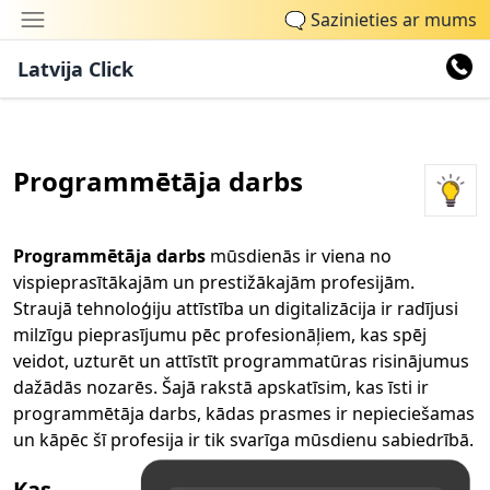
🗨
Sazinieties ar mums
Latvija Click
Programmētāja darbs
Programmētāja darbs
mūsdienās ir viena no
vispieprasītākajām un prestižākajām profesijām.
Straujā tehnoloģiju attīstība un digitalizācija ir radījusi
milzīgu pieprasījumu pēc profesionāļiem, kas spēj
veidot, uzturēt un attīstīt programmatūras risinājumus
dažādās nozarēs. Šajā rakstā apskatīsim, kas īsti ir
programmētāja darbs, kādas prasmes ir nepieciešamas
un kāpēc šī profesija ir tik svarīga mūsdienu sabiedrībā.
Kas