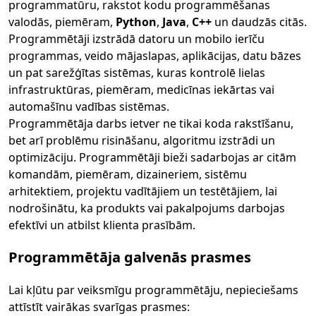
programmatūru, rakstot kodu programmēšanas
valodās, piemēram,
Python
,
Java
,
C++
un daudzās citās.
Programmētāji izstrādā datoru un mobilo ierīču
programmas, veido mājaslapas, aplikācijas, datu bāzes
un pat sarežģītas sistēmas, kuras kontrolē lielas
infrastruktūras, piemēram, medicīnas iekārtas vai
automašīnu vadības sistēmas.
Programmētāja darbs ietver ne tikai koda rakstīšanu,
bet arī problēmu risināšanu, algoritmu izstrādi un
optimizāciju. Programmētāji bieži sadarbojas ar citām
komandām, piemēram, dizaineriem, sistēmu
arhitektiem, projektu vadītājiem un testētājiem, lai
nodrošinātu, ka produkts vai pakalpojums darbojas
efektīvi un atbilst klienta prasībām.
Programmētāja galvenās prasmes
Lai kļūtu par veiksmīgu programmētāju, nepieciešams
attīstīt vairākas svarīgas prasmes: