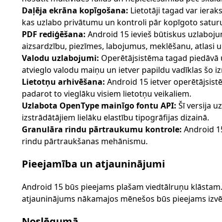
Daļēja ekrāna kopīgošana:
Lietotāji tagad var ieraks
kas uzlabo privātumu un kontroli pār kopīgoto satur
PDF rediģēšana:
Android 15 ievieš būtiskus uzlaboju
aizsardzību, piezīmes, labojumus, meklēšanu, atlasi 
Valodu uzlabojumi:
Operētājsistēma tagad piedāvā u
atvieglo valodu maiņu un ietver papildu vadīklas šo iz
Lietotņu arhivēšana:
Android 15 ietver operētājsist
padarot to vieglāku visiem lietotņu veikaliem.
Uzlabota OpenType mainīgo fontu API:
Šī versija 
izstrādātājiem lielāku elastību tipogrāfijas dizainā.
Granulāra rindu pārtraukumu kontrole:
Android 15
rindu pārtraukšanas mehānismu.
Pieejamība un atjauninājumi
Android 15 būs pieejams plašam viedtālruņu klāstam. 
atjauninājums nākamajos mēnešos būs pieejams izvēl
Noslēgumā