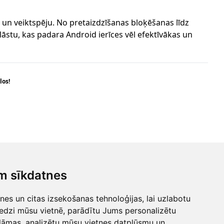
u un veiktspēju. No pretaizdzīšanas bloķēšanas līdz
āstu, kas padara Android ierīces vēl efektīvākas un
los!
▲
pošana
m sīkdatnes
 mums
Uz augšu!
es un citas izsekošanas tehnoloģijas, lai uzlabotu
lick
edzi mūsu vietnē, parādītu Jums personalizētu
32
lāmas, analizētu mūsu vietnes datplūsmu un