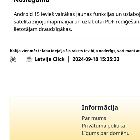
Android 15 ievieš vairākas jaunas funkcijas un uzlaboj
satelīta ziņojumapmaiņai un uzlabotai PDF rediģēšanai
lietotājam draudzīgākas.
Kafija vienmēr ir laba ideja!Ja šis raksts tev bija noderīgs, vari mani at
☕
Latvija Click
2024-09-18 15:35:33
Informācija
Par mums
Privātuma politika
Līgums par domēnu