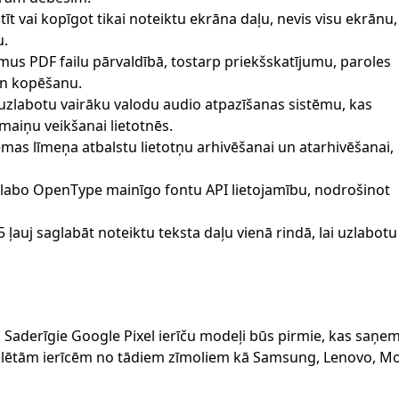
tīt vai kopīgot tikai noteiktu ekrāna daļu, nevis visu ekrānu,
u.
mus PDF failu pārvaldībā, tostarp priekšskatījumu, paroles
un kopēšanu.
zlabotu vairāku valodu audio atpazīšanas sistēmu, kas
maiņu veikšanai lietotnēs.
ēmas līmeņa atbalstu lietotņu arhivēšanai un atarhivēšanai,
uzlabo OpenType mainīgo fontu API lietojamību, nodrošinot
 ļauj saglabāt noteiktu teksta daļu vienā rindā, lai uzlabo
Saderīgie Google Pixel ierīču modeļi būs pirmie, kas saņe
ētām ierīcēm no tādiem zīmoliem kā Samsung, Lenovo, Mot