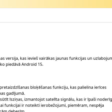
 versija, kas ievieš vairākas jaunas funkcijas un uzlabojumu
 ko piedāvā Android 15.
pretaizdzīšanas bloķēšanas funkciju, kas palielina ierīces
ības gadījumā.
sūtīt īsziņas, izmantojot satelīta signālu, kas ir īpaši noderīg
ai funkcijai ir noteikti ierobežojumi, piemēram, nespēja
idrām debesīm.