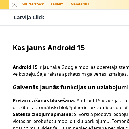
Shutterstock
Failiem
Mandarīns
Latvija Click
Kas jauns Android 15
Android 15
ir jaunākā Google mobilās operētājsistēmas
veiktspēju. Šajā rakstā apskatīsim galvenās izmaiņas,
Galvenās jaunās funkcijas un uzlabojumi
Pretaizdzīšanas bloķēšana:
Android 15 ievieš jaunu 
drošību, automātiski bloķējot ierīci aizdomīgas darb
Satelīta ziņojumapmaiņa:
Šī versija piedāvā iespēju 
vietās ar ierobežotu mobilo tīklu pārklājumu. Tomēr š
nosūtīt multivides failus un nepieciešamība pēc ska