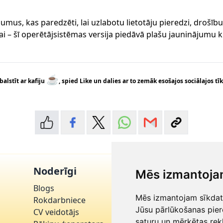
umus, kas paredzēti, lai uzlabotu lietotāju pieredzi, drošīb
 – šī operētājsistēmas versija piedāvā plašu jauninājumu kl
☕
balstīt ar kafiju
, spied Like un dalies ar to zemāk esošajos sociālajos tīk
Noderīgi
Klientu apkal
Mēs izmantoja
Blogs
🗨
Sazinieties ar
Mēs izmantojam sīkdatn
✉
Rokdarbniece
info@latvija.c
Jūsu pārlūkošanas pier
CV veidotājs
📞
+371 273223
saturu un mērķētas rek