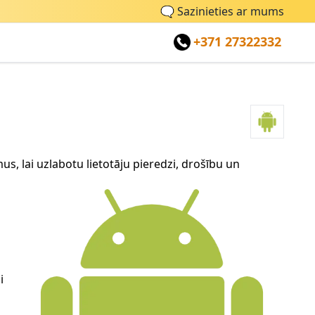
🗨
Sazinieties ar mums
+371 27322332
s, lai uzlabotu lietotāju pieredzi, drošību un
i