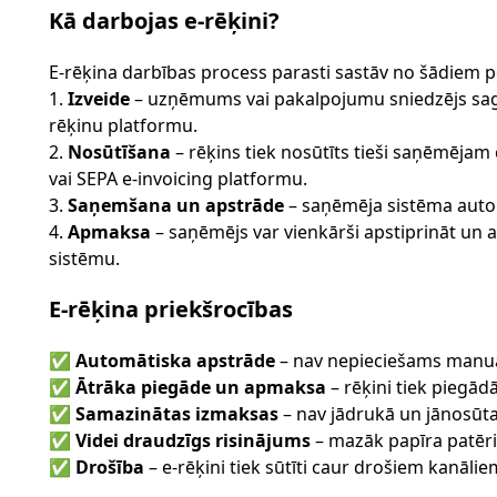
Kā darbojas e-rēķini?
E-rēķina darbības process parasti sastāv no šādiem
Izveide
– uzņēmums vai pakalpojumu sniedzējs saga
rēķinu platformu.
Nosūtīšana
– rēķins tiek nosūtīts tieši saņēmējam 
vai SEPA e-invoicing platformu.
Saņemšana un apstrāde
– saņēmēja sistēma auto
Apmaksa
– saņēmējs var vienkārši apstiprināt un
sistēmu.
E-rēķina priekšrocības
✅
Automātiska apstrāde
– nav nepieciešams manuāl
✅
Ātrāka piegāde un apmaksa
– rēķini tiek piegād
✅
Samazinātas izmaksas
– nav jādrukā un jānosūta 
✅
Videi draudzīgs risinājums
– mazāk papīra patēr
✅
Drošība
– e-rēķini tiek sūtīti caur drošiem kanāli