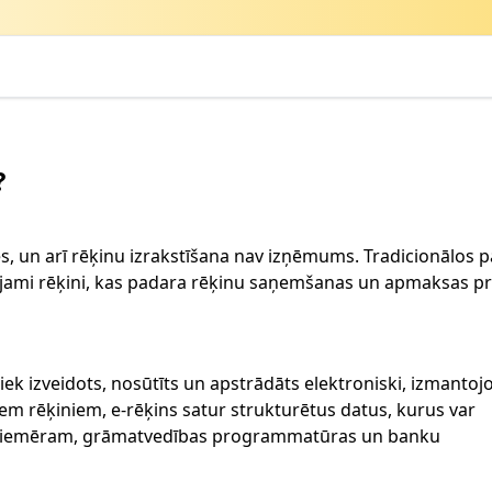
?
es, un arī rēķinu izrakstīšana nav izņēmums. Tradicionālos
ādājami rēķini, kas padara rēķinu saņemšanas un apmaksas pr
 tiek izveidots, nosūtīts un apstrādāts elektroniski, izmantoj
em rēķiniem, e-rēķins satur strukturētus datus, kurus var
, piemēram, grāmatvedības programmatūras un banku