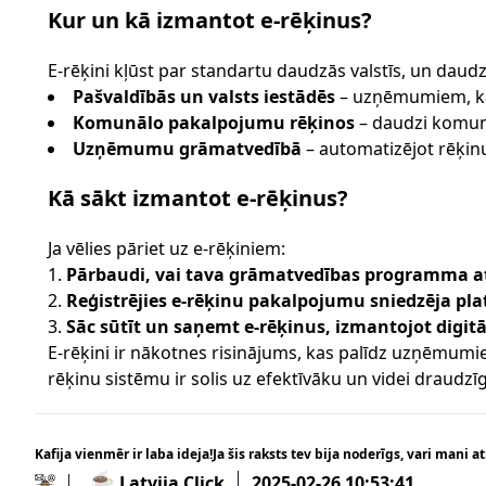
Kur un kā izmantot e-rēķinus?
E-rēķini kļūst par standartu daudzās valstīs, un dau
Pašvaldībās un valsts iestādēs
– uzņēmumiem, kas 
Komunālo pakalpojumu rēķinos
– daudzi komunā
Uzņēmumu grāmatvedībā
– automatizējot rēķin
Kā sākt izmantot e-rēķinus?
Ja vēlies pāriet uz e-rēķiniem:
Pārbaudi, vai tava grāmatvedības programma at
Reģistrējies e-rēķinu pakalpojumu sniedzēja pl
Sāc sūtīt un saņemt e-rēķinus, izmantojot digit
E-rēķini ir nākotnes risinājums, kas palīdz uzņēmumi
rēķinu sistēmu ir solis uz efektīvāku un videi draud
Kafija vienmēr ir laba ideja!Ja šis raksts tev bija noderīgs, vari mani at
☕
Latvija Click
2025-02-26 10:53:41