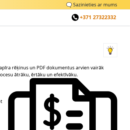
🗨
Sazinieties ar mums
+371 27322332
 papīra rēķinus un PDF dokumentus arvien vairāk
ocesu ātrāku, ērtāku un efektīvāku.
ot