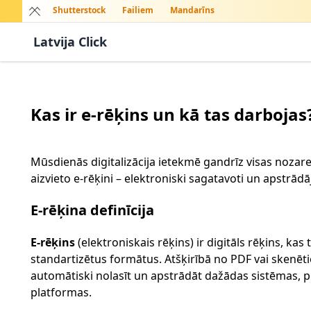
Shutterstock
Failiem
Mandarīns
Latvija Click
Kas ir e-rēķins un kā tas darbojas
Mūsdienās digitalizācija ietekmē gandrīz visas nozar
aizvieto e-rēķini – elektroniski sagatavoti un apstr
E-rēķina definīcija
E-rēķins
(elektroniskais rēķins) ir digitāls rēķins, kas
standartizētus formātus. Atšķirībā no PDF vai skenēti
automātiski nolasīt un apstrādāt dažādas sistēmas
platformas.