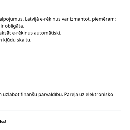
alpojumus. Latvijā e-rēķinus var izmantot, piemēram:
r obligāta.
ksāt e-rēķinus automātiski.
 kļūdu skaitu.
 uzlabot finanšu pārvaldību. Pāreja uz elektronisko
los!