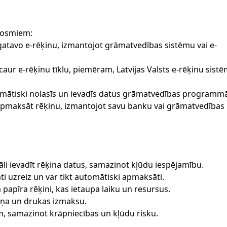
 posmiem:
tavo e-rēķinu, izmantojot grāmatvedības sistēmu vai e-
caur e-rēķinu tīklu, piemēram, Latvijas Valsts e-rēķinu sist
mātiski nolasīs un ievadīs datus grāmatvedības programmā
 apmaksāt rēķinu, izmantojot savu banku vai grāmatvedības
i ievadīt rēķina datus, samazinot kļūdu iespējamību.
āti uzreiz un var tikt automātiski apmaksāti.
papīra rēķini, kas ietaupa laiku un resursus.
iņa un drukas izmaksu.
em, samazinot krāpniecības un kļūdu risku.