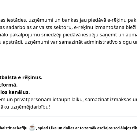
dzas iestādes, uzņēmumi un bankas jau piedāvā e-rēķinu pak
sadarbojas ar valsts sektoru, e-rēķinu izmantošana bieži i
lo pakalpojumu sniedzēji piedāvā iespēju saņemt un apma
u apstrādi, uzņēmumi var samazināt administratīvo slogu un
balsta e-rēķinus.
atformā.
ālos kanālus.
em un privātpersonām ietaupīt laiku, samazināt izmaksas un
zīgāku uzņēmējdarbību!
☕
balstīt ar kafiju
, spied Like un dalies ar to zemāk esošajos sociālajos tīk