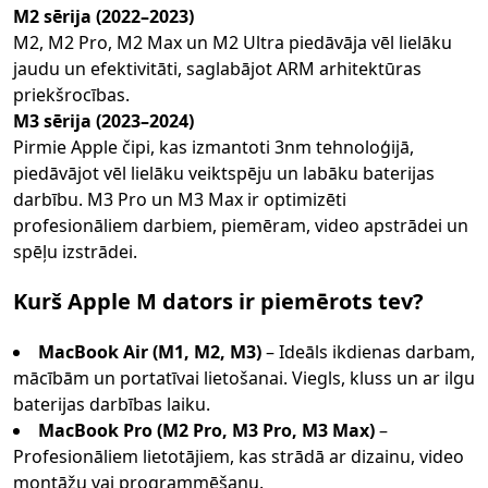
M2 sērija (2022–2023)
M2, M2 Pro, M2 Max un M2 Ultra piedāvāja vēl lielāku
jaudu un efektivitāti, saglabājot ARM arhitektūras
priekšrocības.
M3 sērija (2023–2024)
Pirmie Apple čipi, kas izmantoti 3nm tehnoloģijā,
piedāvājot vēl lielāku veiktspēju un labāku baterijas
darbību. M3 Pro un M3 Max ir optimizēti
profesionāliem darbiem, piemēram, video apstrādei un
spēļu izstrādei.
Kurš Apple M dators ir piemērots tev?
MacBook Air (M1, M2, M3)
– Ideāls ikdienas darbam,
mācībām un portatīvai lietošanai. Viegls, kluss un ar ilgu
baterijas darbības laiku.
MacBook Pro (M2 Pro, M3 Pro, M3 Max)
–
Profesionāliem lietotājiem, kas strādā ar dizainu, video
montāžu vai programmēšanu.