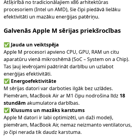
Atšķirībā no tradicionālajiem x86 arhitektūras
procesoriem (Intel un AMD), šie čipi piedāvā lielāku
efektivitāti un mazāku enerģijas patēriņu.
Galvenās Apple M sērijas priekšrocības
✅
Jauda un veiktspēja
Apple M procesori apvieno CPU, GPU, RAM un citu
aparatūru vienā mikroshēmā (SoC – System on a Chip).
Tas ļauj ievērojami paātrināt darbību un uzlabot
enerģijas efektivitāti.
✅
Energoefektivitāte
M sērijas datori var darboties ilgāk bez uzlādes.
Piemēram, MacBook Air ar M1 čipu nodrošina līdz
18
stundām
akumulatora darbības.
✅
Klusums un mazāks karstums
Apple M datori ir labi optimizēti, un daži modeļi,
piemēram, MacBook Air, nemaz neizmanto ventilatorus,
jo čipi nerada tik daudz karstuma.