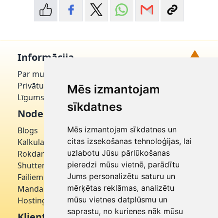
▲
Informācija
Par mums
Uz augšu!
Privātuma politika
Mēs izmantojam
Līgums par domēnu
sīkdatnes
Noderīgi
Mēs izmantojam sīkdatnes un
Blogs
citas izsekošanas tehnoloģijas, lai
Kalkulatori
uzlabotu Jūsu pārlūkošanas
Rokdarbniece
pieredzi mūsu vietnē, parādītu
Shutterstock
Jums personalizētu saturu un
Failiem
mērķētas reklāmas, analizētu
Mandarīns
mūsu vietnes datplūsmu un
Hostinger
saprastu, no kurienes nāk mūsu
Klientu apkalpošana