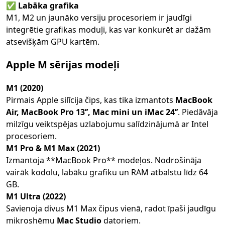
✅
Labāka grafika
M1, M2 un jaunāko versiju procesoriem ir jaudīgi
integrētie grafikas moduļi, kas var konkurēt ar dažām
atsevišķām GPU kartēm.
Apple M sērijas modeļi
M1 (2020)
Pirmais Apple silīcija čips, kas tika izmantots
MacBook
Air, MacBook Pro 13’’, Mac mini un iMac 24’’
. Piedāvāja
milzīgu veiktspējas uzlabojumu salīdzinājumā ar Intel
procesoriem.
M1 Pro & M1 Max (2021)
Izmantoja **MacBook Pro** modeļos. Nodrošināja
vairāk kodolu, labāku grafiku un RAM atbalstu līdz 64
GB.
M1 Ultra (2022)
Savienoja divus M1 Max čipus vienā, radot īpaši jaudīgu
mikroshēmu
Mac Studio
datoriem.