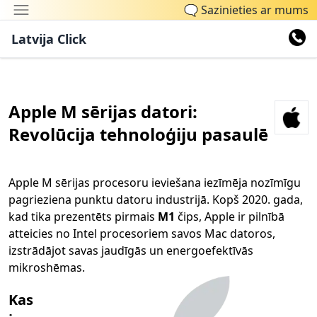
🗨
Sazinieties ar mums
Latvija Click
Apple M sērijas datori:
Revolūcija tehnoloģiju pasaulē
Apple M sērijas procesoru ieviešana iezīmēja nozīmīgu
pagrieziena punktu datoru industrijā. Kopš 2020. gada,
kad tika prezentēts pirmais
M1
čips, Apple ir pilnībā
atteicies no Intel procesoriem savos Mac datoros,
izstrādājot savas jaudīgās un energoefektīvās
mikroshēmas.
Kas