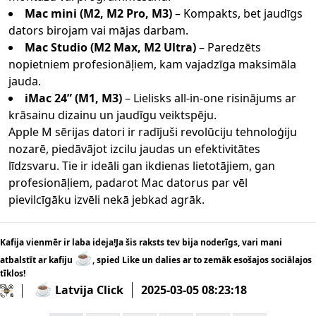
Mac mini (M2, M2 Pro, M3)
– Kompakts, bet jaudīgs
dators birojam vai mājas darbam.
Mac Studio (M2 Max, M2 Ultra)
– Paredzēts
nopietniem profesionāļiem, kam vajadzīga maksimāla
jauda.
iMac 24” (M1, M3)
– Lielisks all-in-one risinājums ar
krāsainu dizainu un jaudīgu veiktspēju.
Apple M sērijas datori ir radījuši revolūciju tehnoloģiju
nozarē, piedāvājot izcilu jaudas un efektivitātes
līdzsvaru. Tie ir ideāli gan ikdienas lietotājiem, gan
profesionāļiem, padarot Mac datorus par vēl
pievilcīgāku izvēli nekā jebkad agrāk.
Kafija vienmēr ir laba ideja!Ja šis raksts tev bija noderīgs, vari mani
☕
atbalstīt ar kafiju
, spied Like un dalies ar to zemāk esošajos sociālajos
tīklos!
☕
Latvija Click
2025-03-05 08:23:18