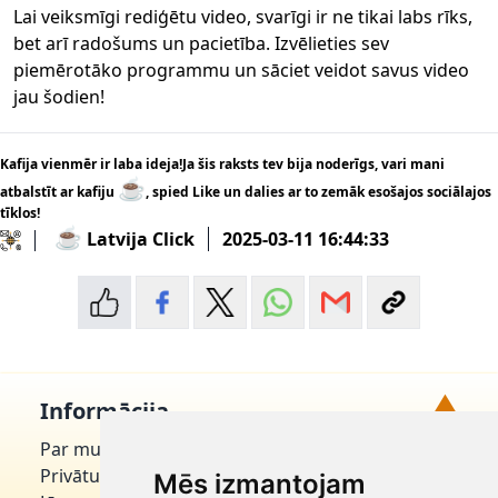
Lai veiksmīgi rediģētu video, svarīgi ir ne tikai labs rīks,
bet arī radošums un pacietība. Izvēlieties sev
piemērotāko programmu un sāciet veidot savus video
jau šodien!
Kafija vienmēr ir laba ideja!Ja šis raksts tev bija noderīgs, vari mani
☕
atbalstīt ar kafiju
, spied Like un dalies ar to zemāk esošajos sociālajos
tīklos!
☕
Latvija Click
2025-03-11 16:44:33
▲
Informācija
Par mums
Uz augšu!
Privātuma politika
Mēs izmantojam