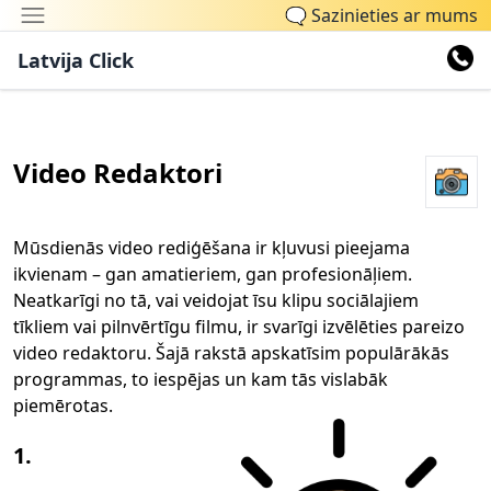
🗨
Sazinieties ar mums
Latvija Click
Video Redaktori
Mūsdienās video rediģēšana ir kļuvusi pieejama
ikvienam – gan amatieriem, gan profesionāļiem.
Neatkarīgi no tā, vai veidojat īsu klipu sociālajiem
tīkliem vai pilnvērtīgu filmu, ir svarīgi izvēlēties pareizo
video redaktoru. Šajā rakstā apskatīsim populārākās
programmas, to iespējas un kam tās vislabāk
piemērotas.
1.