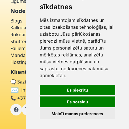
Līgums par domēnu
sīkdatnes
Noderīgi
Mēs izmantojam sīkdatnes un
Blogs
citas izsekošanas tehnoloģijas, lai
Kalkulatori
uzlabotu Jūsu pārlūkošanas
Rokdarbniece
pieredzi mūsu vietnē, parādītu
Shutterstock
Jums personalizētu saturu un
Failiem
mērķētas reklāmas, analizētu
Mandarīns
mūsu vietnes datplūsmu un
Hostinger
saprastu, no kurienes nāk mūsu
Klientu apkalpošana
apmeklētāji.
🗨
Sazinieties ar mums
✉
info@latvija.click
Es piekrītu
📞
+371 27322332
Es noraidu
Mainīt manas preferences
© 2026
Latvija Click