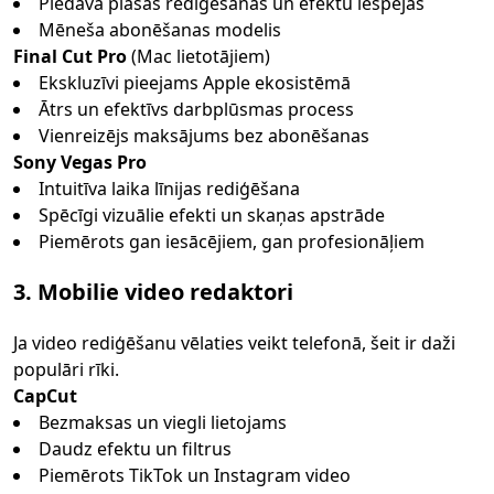
Piedāvā plašas rediģēšanas un efektu iespējas
Mēneša abonēšanas modelis
Final Cut Pro
(Mac lietotājiem)
Ekskluzīvi pieejams Apple ekosistēmā
Ātrs un efektīvs darbplūsmas process
Vienreizējs maksājums bez abonēšanas
Sony Vegas Pro
Intuitīva laika līnijas rediģēšana
Spēcīgi vizuālie efekti un skaņas apstrāde
Piemērots gan iesācējiem, gan profesionāļiem
3. Mobilie video redaktori
Ja video rediģēšanu vēlaties veikt telefonā, šeit ir daži
populāri rīki.
CapCut
Bezmaksas un viegli lietojams
Daudz efektu un filtrus
Piemērots TikTok un Instagram video