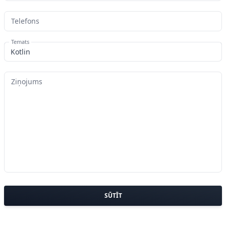
Telefons
Temats
Ziņojums
SŪTĪT