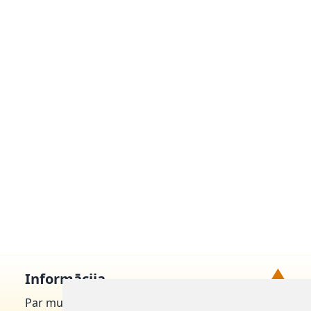
▲
Informācija
Par mums
Uz augšu!