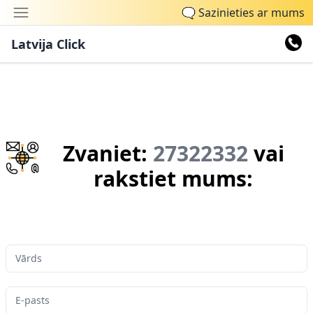
🗨
Sazinieties ar mums
Latvija Click
Zvaniet:
27322332
vai
rakstiet mums:
Vārds
E-pasts