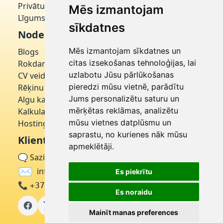
Privātuma politika
Mēs izmantojam
Līgums par domēnu
sīkdatnes
Noderīgi
Mēs izmantojam sīkdatnes un
Blogs
citas izsekošanas tehnoloģijas, lai
Rokdarbniece
uzlabotu Jūsu pārlūkošanas
CV veidotājs
pieredzi mūsu vietnē, parādītu
Rēķinu ģenerators
Jums personalizētu saturu un
Algu kalkulators
mērķētas reklāmas, analizētu
Kalkulators
mūsu vietnes datplūsmu un
Hostinger
saprastu, no kurienes nāk mūsu
Klientu apkalpošana
apmeklētāji.
🗨
Sazinieties ar mums
✉
info@latvija.click
Es piekrītu
📞
+371 27322332
Es noraidu
Mainīt manas preferences