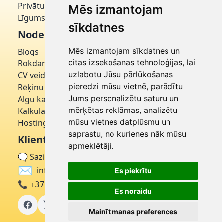
Privātuma politika
Mēs izmantojam
Līgums par domēnu
sīkdatnes
Noderīgi
Mēs izmantojam sīkdatnes un
Blogs
citas izsekošanas tehnoloģijas, lai
Rokdarbniece
uzlabotu Jūsu pārlūkošanas
CV veidotājs
pieredzi mūsu vietnē, parādītu
Rēķinu ģenerators
Jums personalizētu saturu un
Algu kalkulators
mērķētas reklāmas, analizētu
Kalkulators
mūsu vietnes datplūsmu un
Hostinger
saprastu, no kurienes nāk mūsu
Klientu apkalpošana
apmeklētāji.
🗨
Sazinieties ar mums
✉
info@latvija.click
Es piekrītu
📞
+371 27322332
Es noraidu
Mainīt manas preferences