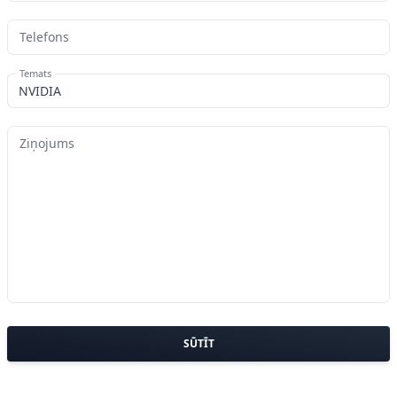
Telefons
Temats
Ziņojums
SŪTĪT