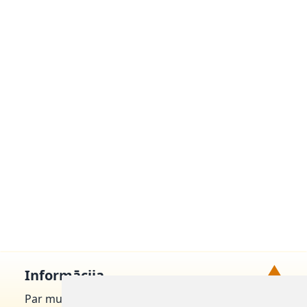
▲
Informācija
Par mums
Uz augšu!