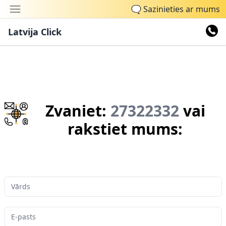
🗨
Sazinieties ar mums
Latvija Click
Zvaniet:
27322332
vai
rakstiet mums:
Vārds
E-pasts