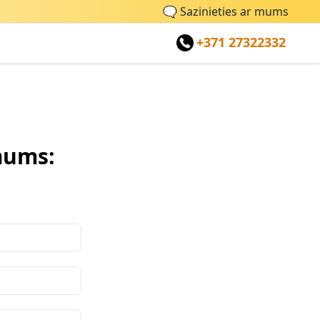
🗨
Sazinieties ar mums
+371 27322332
mums: