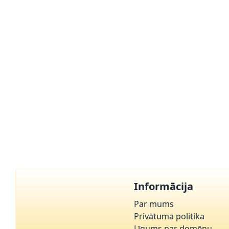
Informācija
Par mums
Privātuma politika
Līgums par domēnu