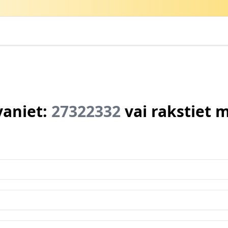
vaniet:
27322332
vai rakstiet 