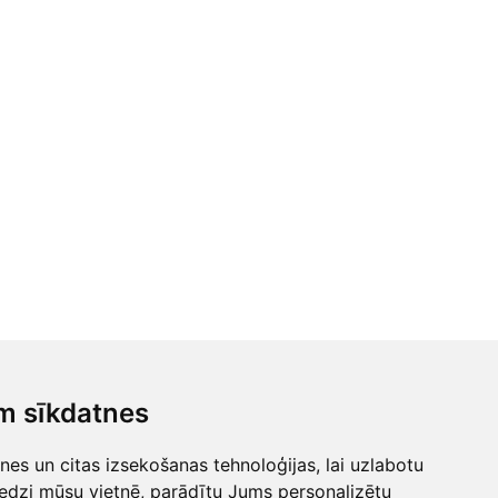
▲
pošana
m sīkdatnes
 mums
Uz augšu!
es un citas izsekošanas tehnoloģijas, lai uzlabotu
lick
edzi mūsu vietnē, parādītu Jums personalizētu