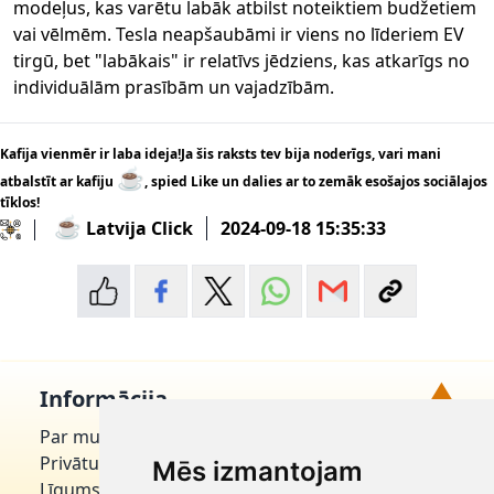
modeļus, kas varētu labāk atbilst noteiktiem budžetiem
vai vēlmēm. Tesla neapšaubāmi ir viens no līderiem EV
tirgū, bet "labākais" ir relatīvs jēdziens, kas atkarīgs no
individuālām prasībām un vajadzībām.
Kafija vienmēr ir laba ideja!Ja šis raksts tev bija noderīgs, vari mani
☕
atbalstīt ar kafiju
, spied Like un dalies ar to zemāk esošajos sociālajos
tīklos!
☕
Latvija Click
2024-09-18 15:35:33
▲
Informācija
Par mums
Uz augšu!
Privātuma politika
Mēs izmantojam
Līgums par domēnu