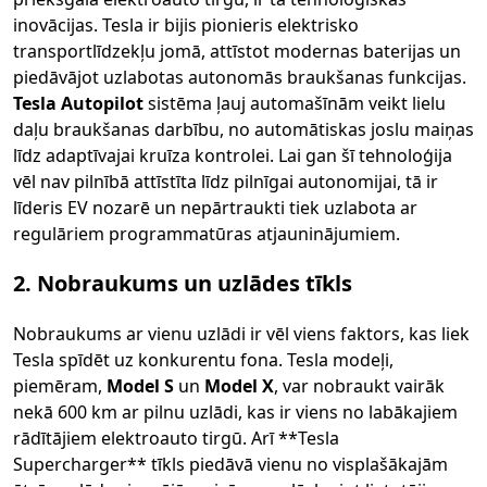
inovācijas. Tesla ir bijis pionieris elektrisko
transportlīdzekļu jomā, attīstot modernas baterijas un
piedāvājot uzlabotas autonomās braukšanas funkcijas.
Tesla Autopilot
sistēma ļauj automašīnām veikt lielu
daļu braukšanas darbību, no automātiskas joslu maiņas
līdz adaptīvajai kruīza kontrolei. Lai gan šī tehnoloģija
vēl nav pilnībā attīstīta līdz pilnīgai autonomijai, tā ir
līderis EV nozarē un nepārtraukti tiek uzlabota ar
regulāriem programmatūras atjauninājumiem.
2. Nobraukums un uzlādes tīkls
Nobraukums ar vienu uzlādi ir vēl viens faktors, kas liek
Tesla spīdēt uz konkurentu fona. Tesla modeļi,
piemēram,
Model S
un
Model X
, var nobraukt vairāk
nekā 600 km ar pilnu uzlādi, kas ir viens no labākajiem
rādītājiem elektroauto tirgū. Arī **Tesla
Supercharger** tīkls piedāvā vienu no visplašākajām