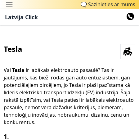
🗨
Sazinieties ar mums
Latvija Click
Tesla
Vai
Tesla
ir labākais elektroauto pasaulē? Tas ir
jautājums, kas bieži rodas gan auto entuziastiem, gan
potenciālajiem pircējiem, jo Tesla ir plaši pazīstama kā
līderis elektrisko transportlīdzekļu (EV) industrijā. Šajā
rakstā izpētīsim, vai Tesla patiesi ir labākais elektroauto
pasaulē, ņemot vērā dažādus kritērijus, piemēram,
tehnoloģiju inovācijas, nobraukumu, dizainu, cenu un
konkurentus.
1.