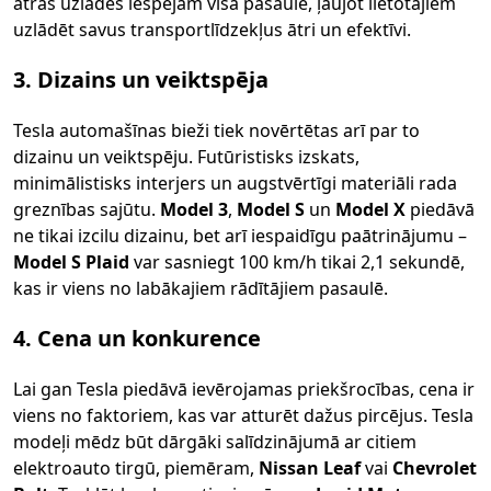
ātrās uzlādes iespējām visā pasaulē, ļaujot lietotājiem
uzlādēt savus transportlīdzekļus ātri un efektīvi.
3. Dizains un veiktspēja
Tesla automašīnas bieži tiek novērtētas arī par to
dizainu un veiktspēju. Futūristisks izskats,
minimālistisks interjers un augstvērtīgi materiāli rada
greznības sajūtu.
Model 3
,
Model S
un
Model X
piedāvā
ne tikai izcilu dizainu, bet arī iespaidīgu paātrinājumu –
Model S Plaid
var sasniegt 100 km/h tikai 2,1 sekundē,
kas ir viens no labākajiem rādītājiem pasaulē.
4. Cena un konkurence
Lai gan Tesla piedāvā ievērojamas priekšrocības, cena ir
viens no faktoriem, kas var atturēt dažus pircējus. Tesla
modeļi mēdz būt dārgāki salīdzinājumā ar citiem
elektroauto tirgū, piemēram,
Nissan Leaf
vai
Chevrolet