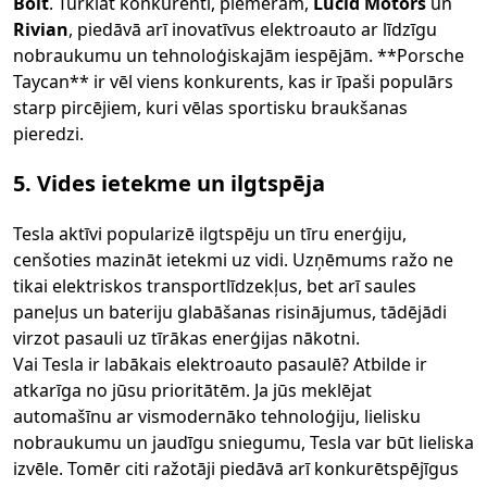
Bolt
. Turklāt konkurenti, piemēram,
Lucid Motors
un
Rivian
, piedāvā arī inovatīvus elektroauto ar līdzīgu
nobraukumu un tehnoloģiskajām iespējām. **Porsche
Taycan** ir vēl viens konkurents, kas ir īpaši populārs
starp pircējiem, kuri vēlas sportisku braukšanas
pieredzi.
5. Vides ietekme un ilgtspēja
Tesla aktīvi popularizē ilgtspēju un tīru enerģiju,
cenšoties mazināt ietekmi uz vidi. Uzņēmums ražo ne
tikai elektriskos transportlīdzekļus, bet arī saules
paneļus un bateriju glabāšanas risinājumus, tādējādi
virzot pasauli uz tīrākas enerģijas nākotni.
Vai Tesla ir labākais elektroauto pasaulē? Atbilde ir
atkarīga no jūsu prioritātēm. Ja jūs meklējat
automašīnu ar vismodernāko tehnoloģiju, lielisku
nobraukumu un jaudīgu sniegumu, Tesla var būt lieliska
izvēle. Tomēr citi ražotāji piedāvā arī konkurētspējīgus