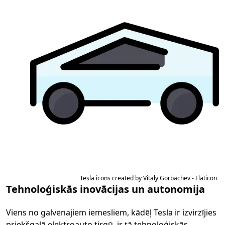
Tesla icons created by Vitaly Gorbachev - Flaticon
Tehnoloģiskās inovācijas un autonomija
Viens no galvenajiem iemesliem, kādēļ Tesla ir izvirzījies
priekšgalā elektroauto tirgū, ir tā tehnoloģiskās