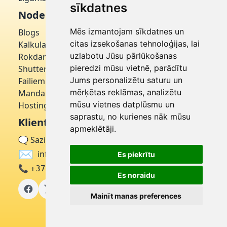
sīkdatnes
Noderīgi
Mēs izmantojam sīkdatnes un
Blogs
citas izsekošanas tehnoloģijas, lai
Kalkulatori
uzlabotu Jūsu pārlūkošanas
Rokdarbniece
pieredzi mūsu vietnē, parādītu
Shutterstock
Jums personalizētu saturu un
Failiem
mērķētas reklāmas, analizētu
Mandarīns
mūsu vietnes datplūsmu un
Hostinger
saprastu, no kurienes nāk mūsu
Klientu apkalpošana
apmeklētāji.
🗨
Sazinieties ar mums
✉
info@latvija.click
Es piekrītu
📞
+371 27322332
Es noraidu
Mainīt manas preferences
© 2026
Latvija Click