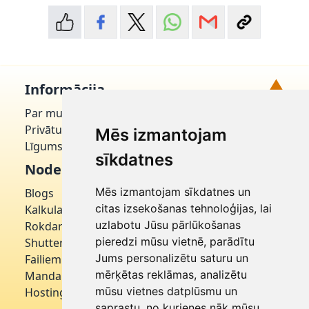
▲
Informācija
Par mums
Uz augšu!
Privātuma politika
Mēs izmantojam
Līgums par domēnu
sīkdatnes
Noderīgi
Mēs izmantojam sīkdatnes un
Blogs
citas izsekošanas tehnoloģijas, lai
Kalkulatori
uzlabotu Jūsu pārlūkošanas
Rokdarbniece
pieredzi mūsu vietnē, parādītu
Shutterstock
Jums personalizētu saturu un
Failiem
mērķētas reklāmas, analizētu
Mandarīns
mūsu vietnes datplūsmu un
Hostinger
saprastu, no kurienes nāk mūsu