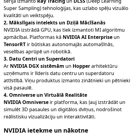
sērija izmanto
Ray Tracing
un
DLSS
(Deep Learning
Super Sampling) tehnoloģijas, kas uzlabo spēļu vizuālo
kvalitāti un veiktspēju.
2. Mākslīgais intelekts un Dziļā Mācīšanās
NVIDIA izstrādā GPU, kas tiek izmantoti MI algoritmu
apmācībai. Platformas kā
NVIDIA AI Enterprise
un
TensorRT
ir būtiskas autonomajās automašīnās,
veselības aprūpē un robotikā.
3. Datu Centri un Superdatori
Ar
NVIDIA DGX sistēmām
un
Hopper
arhitektūru
uzņēmums ir līderis datu centru un superdatoru
attīstībā. Viņu produktus izmanto zinātnieki un pētnieki
visā pasaulē.
4. Omniverse un Virtuālā Realitāte
NVIDIA Omniverse
ir platforma, kas ļauj izstrādāt un
simulēt 3D pasaules un digitālos dvīņus, nodrošinot
reālistisku vizualizāciju un interaktivitāti.
NVIDIA ietekme un nākotne