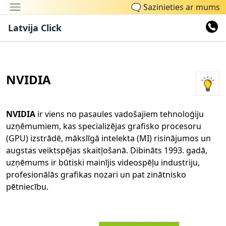
🗨
Sazinieties ar mums
Latvija Click
NVIDIA
NVIDIA
ir viens no pasaules vadošajiem tehnoloģiju
uzņēmumiem, kas specializējas grafisko procesoru
(GPU) izstrādē, mākslīgā intelekta (MI) risinājumos un
augstas veiktspējas skaitļošanā. Dibināts 1993. gadā,
uzņēmums ir būtiski mainījis videospēļu industriju,
profesionālās grafikas nozari un pat zinātnisko
pētniecību.