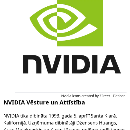
Nvidia icons created by ZFreet - Flaticon
NVIDIA Vēsture un Attīstība
NVIDIA tika dibināta 1993. gada 5. aprīlī Santa Klarā,
Kalifornijā. Uzņēmuma dibinātāji Džensens Huangs,
Kriss Malakovskis un Kurts Lārsens nolēma radīt jaunas