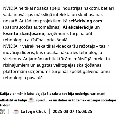
NVIDIA ne tikai nosaka spēļu industrijas nākotni, bet arī
vada inovācijas mākslīgā intelekta un skaitļošanas
nozarē. Ar tādiem projektiem kā
self-driving cars
(pašbraucošās automašīnas),
AI akcelerācija
un
kvantu skaitļošana
, uzņēmums turpina būt
tehnoloģiju attīstības priekšgalā.
NVIDIA ir vairāk nekā tikai videokaršu ražotājs – tas ir
inovāciju līderis, kas nosaka nākotnes tehnoloģiju
virzienus. Ar jaunām arhitektūrām, mākslīgā intelekta
risinājumiem un augstas veiktspējas skaitļošanas
platformām uzņēmums turpinās spēlēt galveno lomu
tehnoloģiju pasaulē.
Kafija vienmēr ir laba ideja!Ja šis raksts tev bija noderīgs, vari mani
☕
atbalstīt ar kafiju
, spied Like un dalies ar to zemāk esošajos sociālajos
tīklos!
☕
Latvija Click
2025-03-07 15:03:25