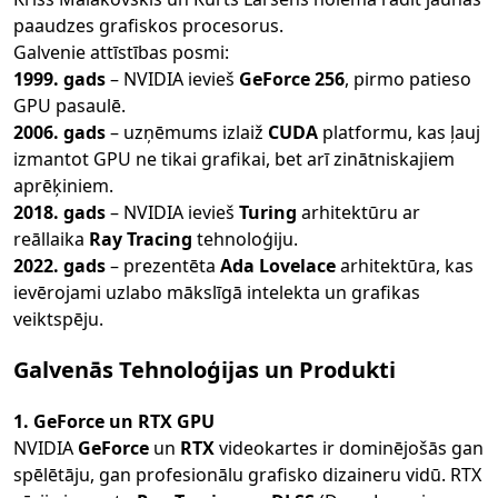
paaudzes grafiskos procesorus.
Galvenie attīstības posmi:
1999. gads
– NVIDIA ievieš
GeForce 256
, pirmo patieso
GPU pasaulē.
2006. gads
– uzņēmums izlaiž
CUDA
platformu, kas ļauj
izmantot GPU ne tikai grafikai, bet arī zinātniskajiem
aprēķiniem.
2018. gads
– NVIDIA ievieš
Turing
arhitektūru ar
reāllaika
Ray Tracing
tehnoloģiju.
2022. gads
– prezentēta
Ada Lovelace
arhitektūra, kas
ievērojami uzlabo mākslīgā intelekta un grafikas
veiktspēju.
Galvenās Tehnoloģijas un Produkti
1. GeForce un RTX GPU
NVIDIA
GeForce
un
RTX
videokartes ir dominējošās gan
spēlētāju, gan profesionālu grafisko dizaineru vidū. RTX